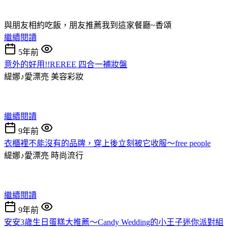
與朋友相約吃飯，朋友推薦我到這家餐廳~香頌
繼續閱讀
5年前
意外的好用!!REREE 四合一補妝盤
緹娜♪愛漂亮
美容彩妝
繼續閱讀
9年前
衣櫃裡不能沒有的品牌，穿上後立刻被它收服～free people
緹娜♪愛漂亮
時尚流行
繼續閱讀
9年前
安安3歲生日蛋糕大推薦～Candy Wedding的小王子迷你派對組