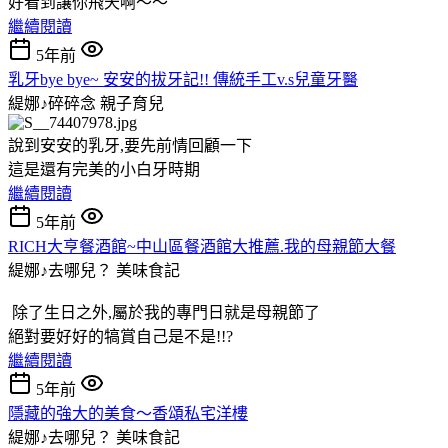
好看到讓你飛天啊～～
繼續閱讀
5年前
乳牙bye bye~ 安安的拔牙記!! 傳統手工v.s兒童牙醫
緹娜♪碎碎念
親子育兒
說到安安的乳牙,要先前情回顧一下
這是還有完美的小白牙時期
繼續閱讀
5年前
RICH大亨餐酒館~中山區餐酒館大推薦.我的母親節大餐
緹娜♪去哪兒？
美味食記
除了生日之外,屬於我的專門日就是母親節了
絕對要好好的犒賞自己是不是!!?
繼續閱讀
5年前
隱藏的強大的美食～香頌私宅洋樓
緹娜♪去哪兒？
美味食記