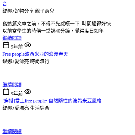
合
緹娜♪好物分享
親子育兒
寫這篇文章之前，不得不先感嘆一下..時間過得好快
以前當學生的時候一堂課40分鐘，覺得度日如年
繼續閱讀
9年前
Free people波西米亞的浪漫春天
緹娜♪愛漂亮
時尚流行
繼續閱讀
9年前
[穿搭]愛上free people~自然隨性的波希米亞風格
緹娜♪愛漂亮
生活綜合
繼續閱讀