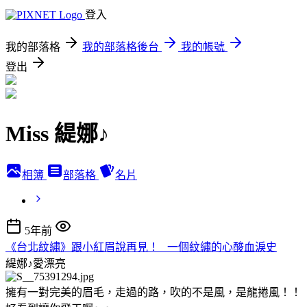
登入
我的部落格
我的部落格後台
我的帳號
登出
Miss 緹娜♪
相簿
部落格
名片
5年前
《台北紋繡》跟小紅眉說再見！ 一個紋繡的心酸血淚史
緹娜♪愛漂亮
擁有一對完美的眉毛，走過的路，吹的不是風，是龍捲風！！