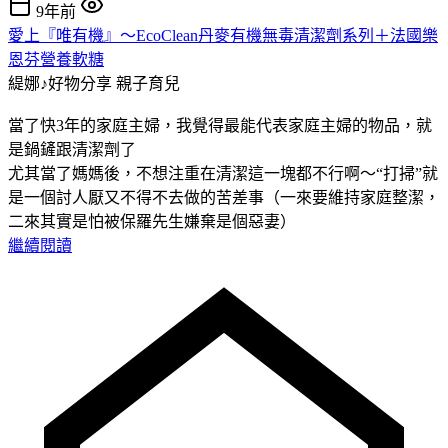
9年前
愛上『唯有機』～EcoClean丹麥有機無毒清潔劑系列＋法國樂
恩芬營養軟糖
緹娜♪好物分享
親子育兒
當了快3年的家庭主婦，我覺得最能代表家庭主婦的物品，就
是鍋鏟跟清潔劑了
尤其當了媽媽後，不想注重在清潔這一塊都不行啊～“打掃”就
是一個討人厭又不得不去做的苦差事（一來要維持家庭整潔，
二來其實是怕被保羅先生嫌棄是個惡妻）
繼續閱讀