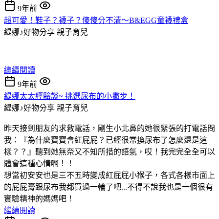
9年前
超可愛！鞋子？襪子？傻傻分不清～B&EGG童襪禮盒
緹娜♪好物分享
親子育兒
繼續閱讀
9年前
緹娜太太經驗談~ 挑選尿布的小撇步！
緹娜♪好物分享
親子育兒
昨天接到朋友的求救電話，剛生小北鼻的她很緊張的打電話問
我：『為什麼寶寶會紅屁屁？已經很常換尿布了怎麼還是這
樣？？』聽到她無奈又不知所措的語氣，哎！我完完全全可以
體會這種心情啊！！
想當初安安也是三不五時變成紅屁屁小猴子，各式各樣市面上
的屁屁膏跟尿布我都買過一輪了吧...不得不說我也是一個很有
實驗精神的媽媽吧！
繼續閱讀